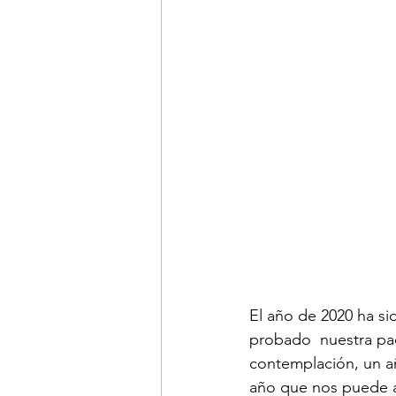
El 
año
 de 2020 ha si
probado  nuestra pac
contemplación, un añ
año
 que nos puede ay