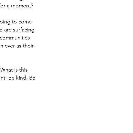
 for a moment? 
 going to come 
d are surfacing. 
 communities 
 ever as their 
What is this 
nt. Be kind. Be 