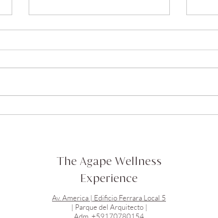
Love the Questions // Ama
Refl
las Preguntas
Preg
The Agape Wellness
Experience
Av. America | Edificio Ferrara Local 5
| Parque del Arquitecto |
Adm. +59170780154