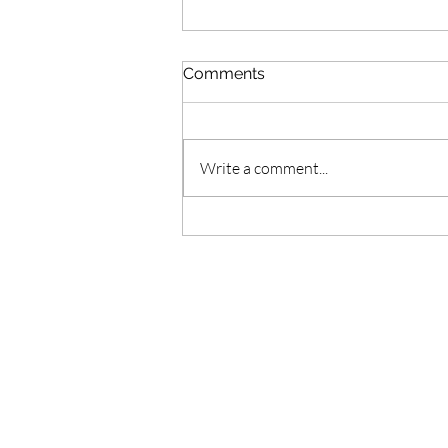
Comments
Write a comment...
A Change in Perspective //
Un Cambio de Perspectiva