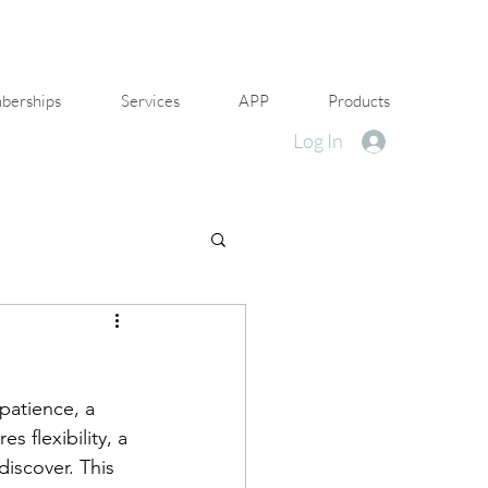
erships
Services
APP
Products
Log In
patience, a 
s flexibility, a 
iscover. This 