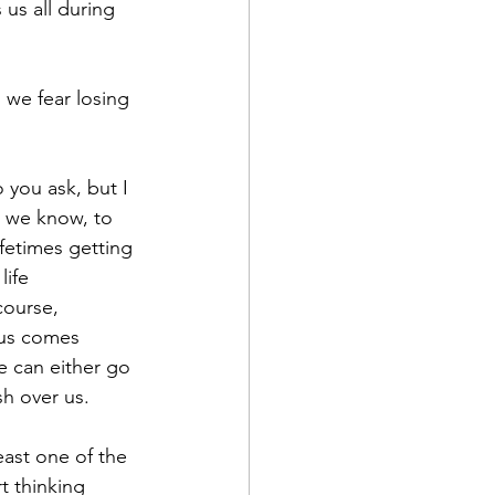
 us all during 
we fear losing 
you ask, but I 
t we know, to 
fetimes getting 
life 
course, 
rus comes 
 can either go 
sh over us. 
east one of the 
rt thinking 