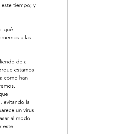
 este tiempo; y 
r qué 
ememos a las 
diendo de a 
porque estamos 
 a cómo han 
remos, 
que 
 evitando la 
arece un virus 
asar al modo 
 este 