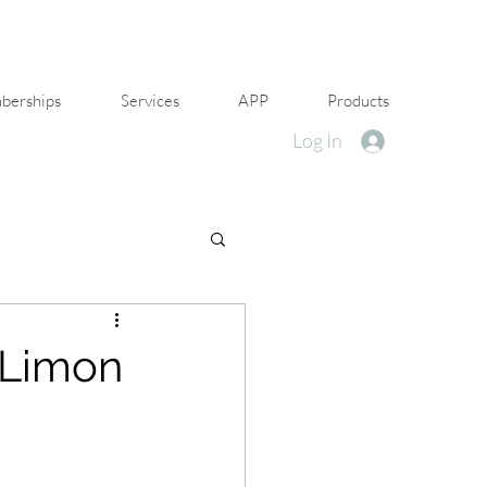
erships
Services
APP
Products
Log In
 Limon