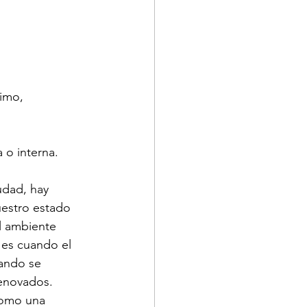
imo, 
 o interna.
dad, hay 
estro estado 
l ambiente 
 es cuando el 
uando se 
enovados. 
 como una 