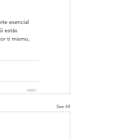
te esencial 
i estás 
r ti mismo, 
See All