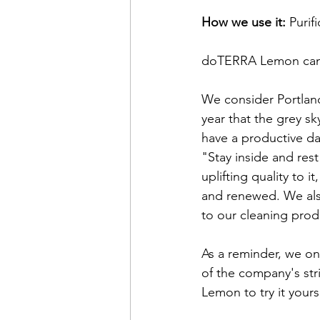
How we use it:
 Purif
doTERRA Lemon can be
We consider Portland
year that the grey s
have a productive da
"Stay inside and res
uplifting quality to 
and renewed. We also
to our cleaning produ
As a reminder, we o
of the company's stri
Lemon to try it yourse