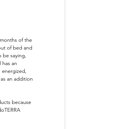
months of the 
out of bed and 
 be saying, 
 has an 
, energized, 
as an addition 
ducts because 
g doTERRA 