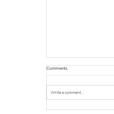
Comments
Write a comment...
doTERRA Citronella Oil //
Aceite de Citronela