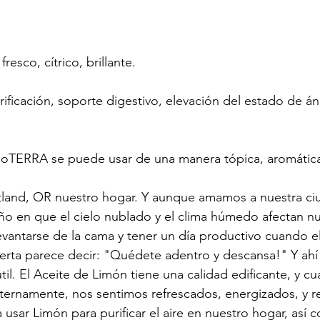
fresco, cítrico, brillante.
rificación, soporte digestivo, elevación del estado de án
doTERRA se puede usar de una manera tópica, aromática
land, OR nuestro hogar. Y aunque amamos a nuestra ciu
o en que el cielo nublado y el clima húmedo afectan nu
 levantarse de la cama y tener un día productivo cuando e
erta parece decir: "Quédete adentro y descansa!" Y ahí
il. El Aceite de Limón tiene una calidad edificante, y c
ternamente, nos sentimos refrescados, energizados, y r
 usar L
imón
 para purificar el aire en nuestro hogar, así