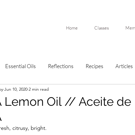
Home
Classes
Memb
Essential Oils
Reflections
Recipes
Articles
oy
Jun 10, 2020
2 min read
Lemon Oil // Aceite de
A
resh, citrusy, bright.