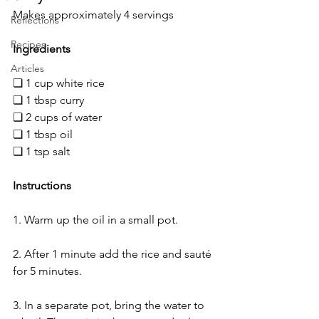
Makes approximately 4 servings
Reflections
Recipes
Ingredients
Articles
❏ 1 cup white rice
❏ 1 tbsp curry
❏ 2 cups of water
❏ 1 tbsp oil
❏ 1 tsp salt
Instructions
1. Warm up the oil in a small pot. 
2. After 1 minute add the rice and sauté 
for 5 minutes.
3. In a separate pot, bring the water to 