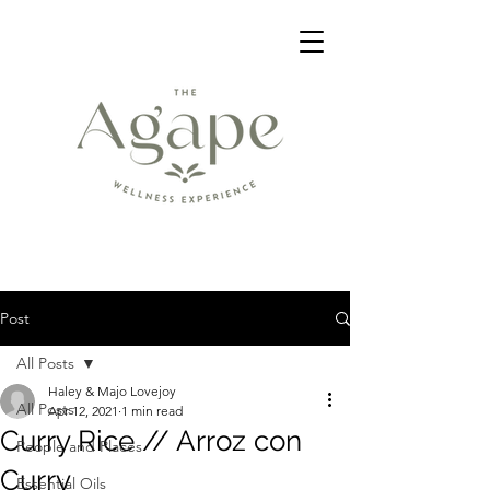
Post
All Posts
Haley & Majo Lovejoy
All Posts
Apr 12, 2021
1 min read
Curry Rice // Arroz con
People and Places
Curry
Essential Oils