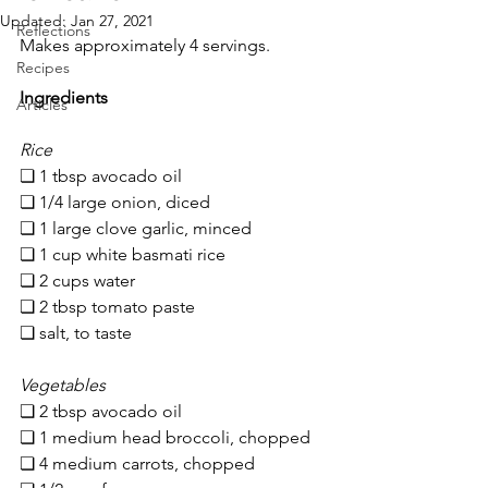
Updated:
Jan 27, 2021
Reflections
Makes approximately 4 servings.
Recipes
Ingredients
Articles
Rice
❏ 1 tbsp avocado oil
❏ 1/4 large onion, diced
❏ 1 large clove garlic, minced
❏ 1 cup white basmati rice
❏ 2 cups water
❏ 2 tbsp tomato paste
❏ salt, to taste
Vegetables
❏ 2 tbsp avocado oil
❏ 1 medium head broccoli, chopped
❏ 4 medium carrots, chopped