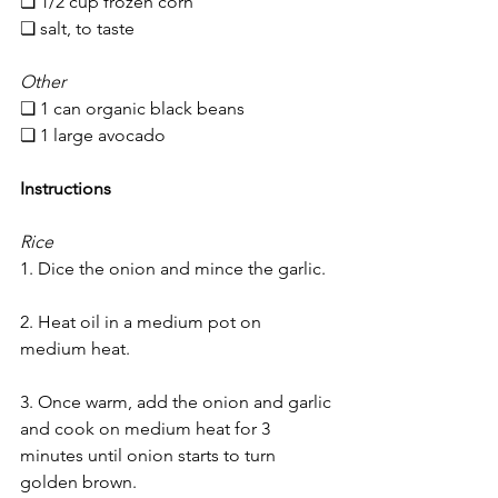
❏ 1/2 cup frozen corn
❏ salt, to taste
Other
❏ 1 can organic black beans
❏ 1 large avocado
Instructions
Rice
1. Dice the onion and mince the garlic.
2. Heat oil in a medium pot on 
medium heat.
3. Once warm, add the onion and garlic 
and cook on medium heat for 3 
minutes until onion starts to turn 
golden brown.