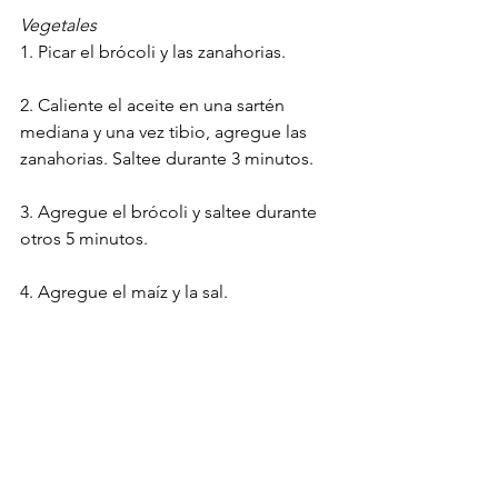
Vegetales
1. Picar el brócoli y las zanahorias.
2. Caliente el aceite en una sartén 
mediana y una vez tibio, agregue las 
zanahorias. Saltee durante 3 minutos.
3. Agregue el brócoli y saltee durante 
otros 5 minutos.
4. Agregue el maíz y la sal.
5. Cocine las verduras a la firmeza 
deseada.
Combinacion
1. Caliente los frijoles en una olla hasta 
que estén calientes.