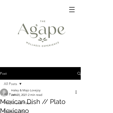
Post
All Posts
Haley & Majo Lovejoy
All Posts
Jan 20, 2021
2 min read
Mexican Dish // Plato
People and Places
Mexicano
Essential Oils